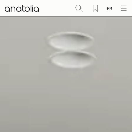
FR
Céramique + Porcelaine
Pierre naturelle
Dalle sintérisée
Mosaïques
Accessoires
Découvrir
Magazine