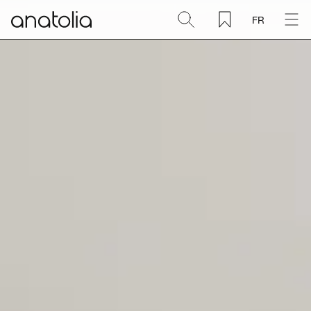
FR
Céramique + Porcelaine
Pierre naturelle
Dalle sintérisée
Mosaïques
Accessoires
Découvrir
Magazine