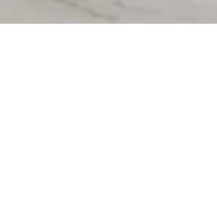
Statuario Brina.
Sensuel et graphique.
Statuario Brina se caractérise par un fond
neutre et enveloppant, délicatement veiné de
gris. Un caractère raffiné qui convient aux
intérieurs classiques et contemporains.
Plus de couleurs PLATA
5 formats