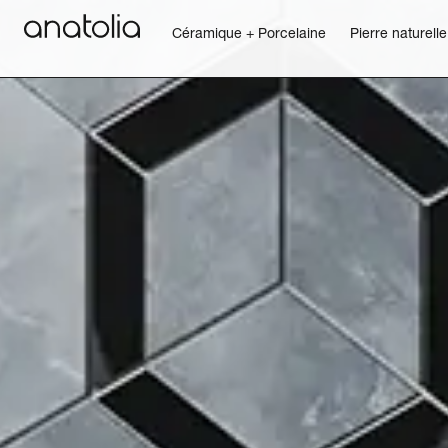
Céramique + Porcelaine
Pierre naturelle
Céramique + Porcelaine
Pierre naturelle
Dalle sintérisée
Mosaïques
Accessoires
Découvrir
Magazine