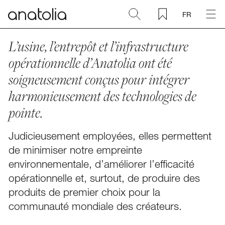
FR
DURABILITÉ
L’usine, l’entrepôt et l’infrastructure
Céramique + Porcelaine
opérationnelle d’Anatolia ont été
Pierre naturelle
soigneusement conçus pour intégrer
harmonieusement des technologies de
Dalle sintérisée
pointe.
Mosaïques
Judicieusement employées, elles permettent
de minimiser notre empreinte
Accessoires
FACEBOOK
environnementale, d’améliorer l’efficacité
opérationnelle et, surtout, de produire des
PINTEREST
Découvrir
produits de premier choix pour la
LINKEDIN
communauté mondiale des créateurs.
Magazine