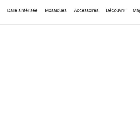
Dalle sintérisée
Mosaïques
Accessoires
Découvrir
Ma
es
Carrières
Abonnement
Nous suivre
Capital Cor