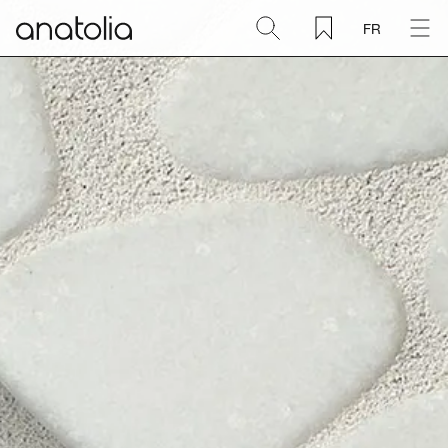
FR
Céramique + Porcelaine
Pierre naturelle
Dalle sintérisée
Mosaïques
Accessoires
Découvrir
Magazine