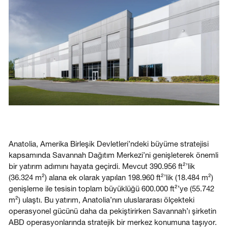
Giriş
Bize ulaşın
Abone Ol
Anatolia, Amerika Birleşik Devletleri’ndeki büyüme stratejisi
kapsamında Savannah Dağıtım Merkezi’ni genişleterek önemli
bir yatırım adımını hayata geçirdi. Mevcut 390.956 ft²’lik
(36.324 m²) alana ek olarak yapılan 198.960 ft²’lik (18.484 m²)
genişleme ile tesisin toplam büyüklüğü 600.000 ft²’ye (55.742
m²) ulaştı. Bu yatırım, Anatolia’nın uluslararası ölçekteki
operasyonel gücünü daha da pekiştirirken Savannah’ı şirketin
ABD operasyonlarında stratejik bir merkez konumuna taşıyor.