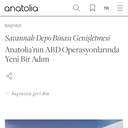
TR
Seramik + Porselen
BAŞYAZI
Savannah Depo Binası Genişletmesi
Doğal Taş
Anatolia’nın ABD Operasyonlarında
FACEBOOK
Yeni Bir Adım
Sinterlenmiş Plaka
PINTEREST
LINKEDIN
Aksesuarlar
Keşfet
başyazıya geri dön
Blog