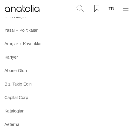
TR
Bize Ulaşın
Seramik + Porselen
Yasal + Politikalar
Doğal Taş
Araçlar + Kaynaklar
Kariyer
Sinterlenmiş Plaka
Abone Olun
Aksesuarlar
Bizi Takip Edin
Keşfet
Capital Corp
Kataloglar
Blog
Aeterna