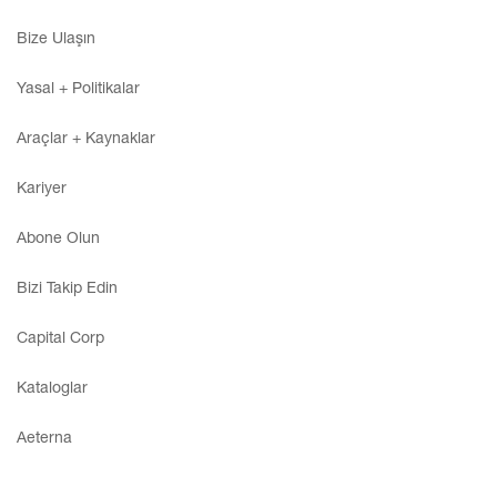
Bize Ulaşın
Giriş
Yasal + Politikalar
Bize ulaşın
Araçlar + Kaynaklar
Abone Ol
Kariyer
Abone Olun
Bizi Takip Edin
Capital Corp
Kataloglar
Aeterna