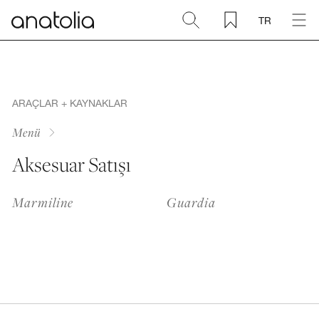
TR
Seramik + Porselen
Doğal Taş
ARAÇLAR + KAYNAKLAR
Menü
Sinterlenmiş Plaka
Aksesuar Satışı
Aksesuarlar
Marmiline
Guardia
Keşfet
Blog