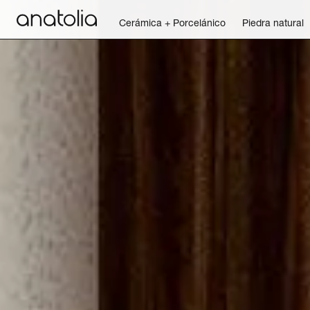
Cerámica + Porcelánico
Piedra natural
Cerámica + Porcelánico
Piedra natural
Placa sinterizada
Mosaicos
Accesorios
Descubra
Revista