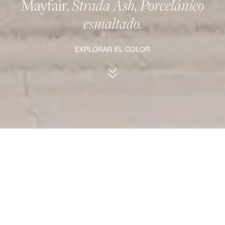
Mayfair,
Strada Ash, Porcelánico
esmaltado.
EXPLORAR EL COLOR
Strada Ash.
Capas rítmicas y
naturales.
Moderno y elegante, el el Strada Ash ofrece
un delicado juego de franjas de tono sobre
tono y delgadas capas de diversos matices