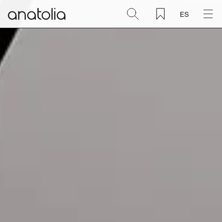
ES
Cerámica + Porcelánico
Piedra natural
Placa sinterizada
Mosaicos
Accesorios
Descubra
Revista