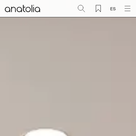
ES
Cerámica + Porcelánico
Piedra natural
Placa sinterizada
Mosaicos
Accesorios
Descubra
Revista