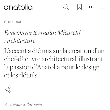
FR
Céramique + Porcelaine
ÉDITORIAL
Rencontrez le studio : Micacchi
Pierre naturelle
Architecture
L’accent a été mis sur la création d’un
Dalle sintérisée
chef-d’œuvre architectural, illustrant
Mosaïques
la passion d’Anatolia pour le design
FACEBOOK
et les détails.
PINTEREST
Accessoires
LINKEDIN
Découvrir
Retour à Éditorial
Magazine