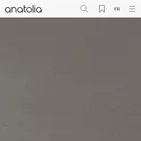
FR
Céramique + Porcelaine
Pierre naturelle
Dalle sintérisée
Mosaïques
Accessoires
Découvrir
Magazine