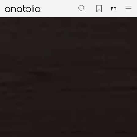
FR
Céramique + Porcelaine
Pierre naturelle
Dalle sintérisée
Mosaïques
Accessoires
Découvrir
Magazine