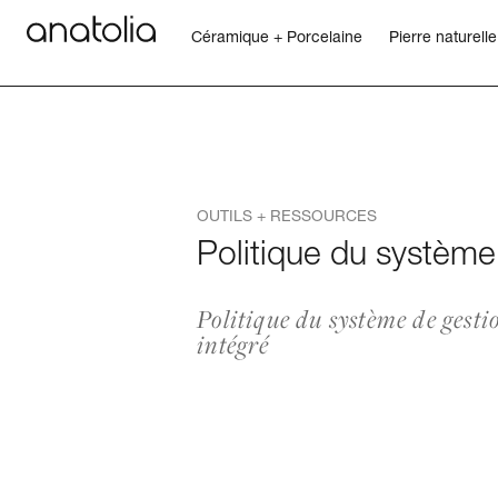
Céramique + Porcelaine
Pierre naturelle
Céramique + Porcelaine
Pierre naturelle
OUTILS + RESSOURCES
Dalle sintérisée
Politique du système 
Mosaïques
Politique du système de gesti
intégré
Accessoires
Découvrir
Magazine