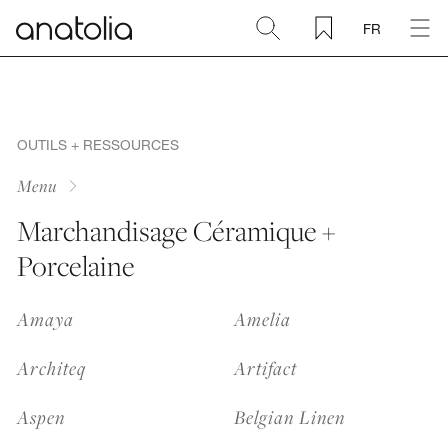
FR
Céramique + Porcelaine
Pierre naturelle
OUTILS + RESSOURCES
Menu
Dalle sintérisée
Marchandisage Céramique +
Porcelaine
Mosaïques
Amaya
Amelia
Accessoires
Architeq
Artifact
Découvrir
Aspen
Belgian Linen
Magazine