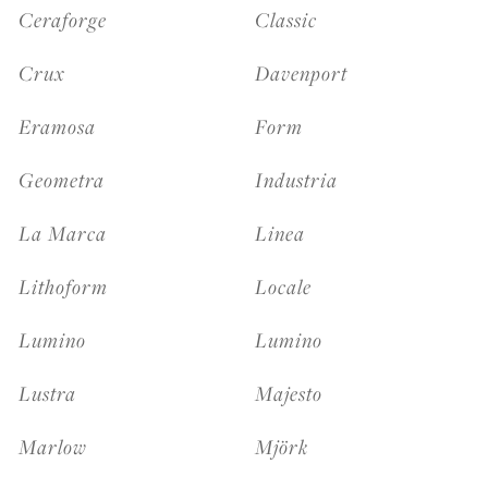
Ceraforge
Classic
Crux
Davenport
Se connecter
Eramosa
Form
Nous contacter
Geometra
Industria
La Marca
Linea
S’abonner
Lithoform
Locale
Lumino
Lumino
Lustra
Majesto
Marlow
Mjörk