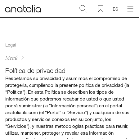
ES
Cerámica + Porcelánico
Piedra natural
Legal
Menú
Placa sinterizada
Política de privacidad
Respetamos su privacidad y asumimos el compromiso de
Mosaicos
protegerla, cumpliendo la presente política de privacidad (la
“Política”). En esta Política se describen los tipos de
información que podremos recabar de usted o que usted
Accesorios
podrá suministrar (la “Información personal”) en el portal
anatoliatile.com (el “Portal” o “Servicio”) y cualquiera de sus
Descubra
productos y servicios conexos (en su conjunto, los
“Servicios”), y nuestras metodologías prácticas para reunir,
utilizar, mantener, proteger y revelar esa Información
Revista