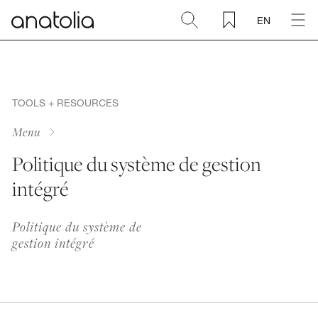
EN
Ceramic + Porcelain
Natural Stone
TOOLS + RESOURCES
Menu
Sintered Slab
Politique du système de gestion
intégré
Mosaics
Politique du système de
Accessories
gestion intégré
Discover
Magazine